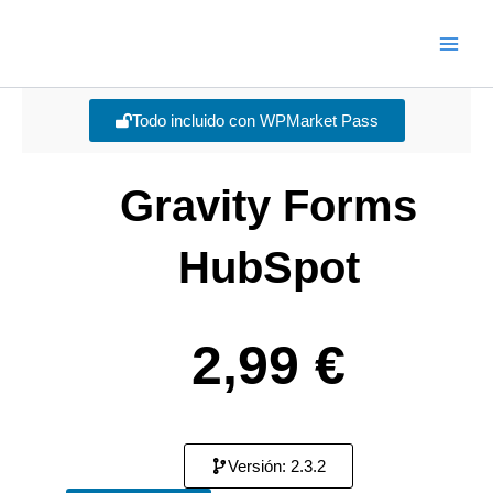
Ir
Main
al
Men
contenido
Todo incluido con WPMarket Pass
Gravity Forms
HubSpot
2,99
€
Versión: 2.3.2