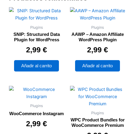
Plugins
Plugins
SNIP: Structured Data
AAWP – Amazon Affiliate
Plugin for WordPress
WordPress Plugin
Valorado con
de 5
Valorado con
de 5
2,99
€
2,99
€
Añadir al carrito
Añadir al carrito
Plugins
Plugins
WooCommerce Instagram
WPC Product Bundles for
Valorado con
de 5
2,99
€
WooCommerce Premium
Valorado con
de 5