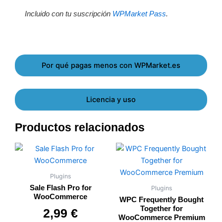
Incluido con tu suscripción
WPMarket Pass
.
Por qué pagas menos con WPMarket.es
Licencia y uso
Productos relacionados
Plugins
Sale Flash Pro for
Plugins
WooCommerce
WPC Frequently Bought
Together for
Valorado con
de 5
2,99
€
WooCommerce Premium