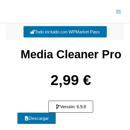
Ir
Main
al
Men
contenido
Todo incluido con WPMarket Pass
Media Cleaner Pro
2,99
€
Versión: 6.9.8
Descargar