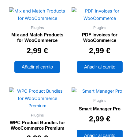
Plugins
Plugins
Mix and Match Products
PDF Invoices for
for WooCommerce
WooCommerce
Valorado con
de 5
Valorado con
de 5
2,99
€
2,99
€
Añadir al carrito
Añadir al carrito
Plugins
Smart Manager Pro
Plugins
Valorado con
de 5
2,99
€
WPC Product Bundles for
WooCommerce Premium
Añadir al carrito
Valorado con
de 5