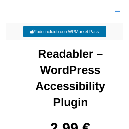
Ir
Main
al
Men
contenido
Todo incluido con WPMarket Pass
Readabler –
WordPress
Accessibility
Plugin
2,99
€