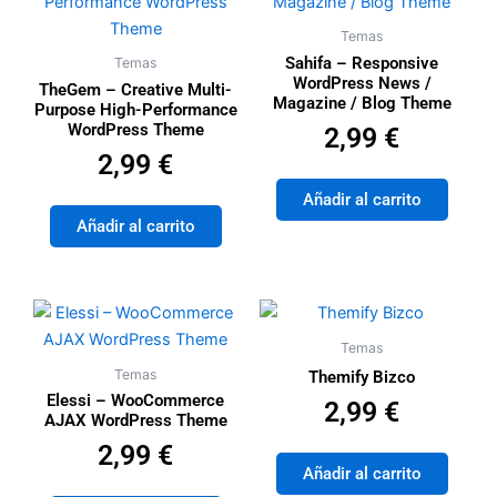
Temas
Sahifa – Responsive
Temas
WordPress News /
TheGem – Creative Multi-
Magazine / Blog Theme
Purpose High-Performance
WordPress Theme
Valorado con
de 5
2,99
€
Valorado con
de 5
2,99
€
Añadir al carrito
Añadir al carrito
Temas
Temas
Themify Bizco
Elessi – WooCommerce
Valorado con
de 5
2,99
€
AJAX WordPress Theme
Valorado con
de 5
2,99
€
Añadir al carrito