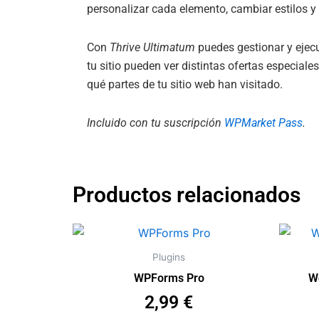
personalizar cada elemento, cambiar estilos y 
Con
Thrive Ultimatum
puedes gestionar y ejecu
tu sitio pueden ver distintas ofertas especia
qué partes de tu sitio web han visitado.
Incluido con tu suscripción
WPMarket Pass
.
Productos relacionados
Plugins
WPForms Pro
W
Valorado con
de 5
Valorado con
de 5
2,99
€