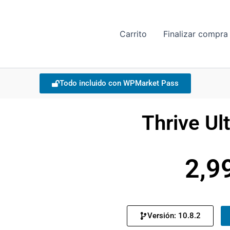
Carrito
Finalizar compra
Todo incluido con WPMarket Pass
Thrive U
2,9
Versión: 10.8.2