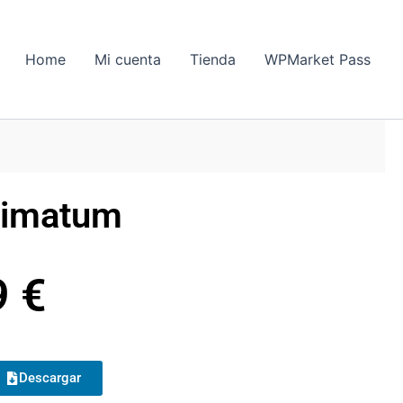
Home
Mi cuenta
Tienda
WPMarket Pass
ltimatum
9
€
Descargar