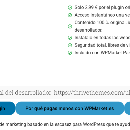
Solo
2,99
€
por el plugin ori
Acceso instantáneo una vez
Contenido 100 % original, i
desarrollador.
Instálalo en todas las webs 
Seguridad total, libres de 
Incluido con WPMarket Pa
al del desarrollador: https://thrivethemes.com/
gin
Por qué pagas menos con WPMarket.es
a de marketing basado en la escasez para WordPress que te ayud