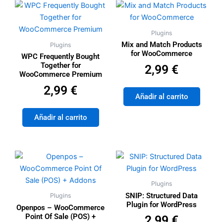
Plugins
Mix and Match Products
Plugins
for WooCommerce
WPC Frequently Bought
Together for
Valorado con
de 5
2,99
€
WooCommerce Premium
Valorado con
de 5
2,99
€
Añadir al carrito
Añadir al carrito
Plugins
SNIP: Structured Data
Plugins
Plugin for WordPress
Openpos – WooCommerce
Point Of Sale (POS) +
Valorado con
de 5
2,99
€