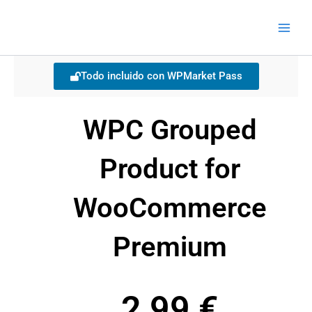
Ir
Main
al
Men
contenido
Todo incluido con WPMarket Pass
WPC Grouped
Product for
WooCommerce
Premium
2,99
€