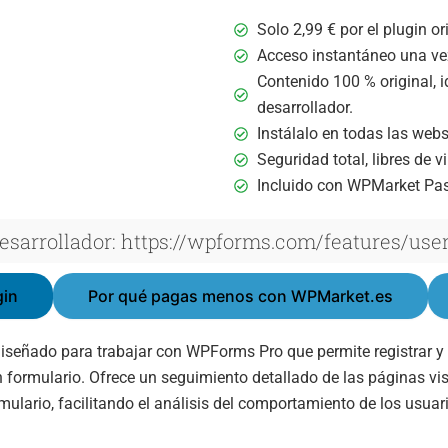
Solo
2,99
€
por el plugin ori
Acceso instantáneo una vez
Contenido 100 % original, i
desarrollador.
Instálalo en todas las webs 
Seguridad total, libres de 
Incluido con WPMarket Pa
desarrollador: https://wpforms.com/features/us
gin
Por qué pagas menos con WPMarket.es
eñado para trabajar con WPForms Pro que permite registrar y vi
n formulario. Ofrece un seguimiento detallado de las páginas visi
mulario, facilitando el análisis del comportamiento de los usuar