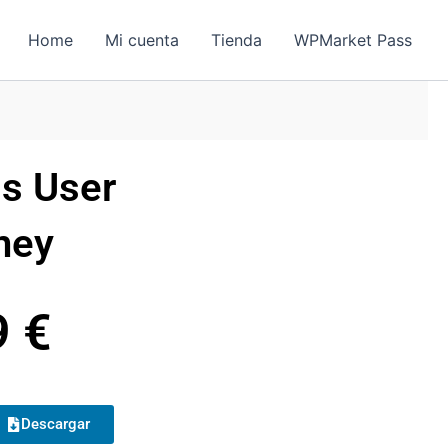
Home
Mi cuenta
Tienda
WPMarket Pass
s User
ney
9
€
Descargar