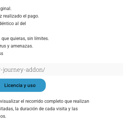
ginal.
 realizado el pago.
déntico al del
que quieras, sin límites.
virus y amenazas.
ss
er-journey-addon/
Licencia y uso
sualizar el recorrido completo que realizan
tadas, la duración de cada visita y las
ios.